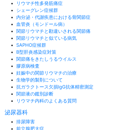
リウマチ性多発筋痛症
シェーグレン症候群
内分泌・代謝疾患における骨関節症
血管炎（モンドール病）
関節リウマチと勘違いされる関節痛
関節リウマチと似ている病気
SAPHO症候群
B型肝炎感染症対策
関節痛をきたしうるウイルス
膠原病検査
妊娠中の関節リウマチの治療
生物学的製剤について
抗ガラクトース欠損IgG抗体精密測定
関節液の鑑別診断
リウマチ内科のよくある質問
泌尿器科
排尿障害
前立腺肥大症