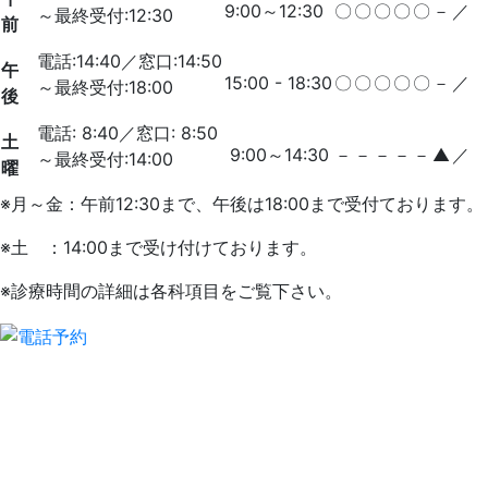
9:00～12:30
〇
〇
〇
〇
〇
－
／
～最終受付:12:30
前
電話:14:40／
窓口:14:50
午
15:00 - 18:30
〇
〇
〇
〇
〇
－
／
～最終受付:18:00
後
電話: 8:40／
窓口: 8:50
土
9:00～14:30
－
－
－
－
－
▲
／
～最終受付:14:00
曜
※月～金：午前12:30まで、午後は18:00まで受付ております。
※土 ：14:00まで受け付けております。
※診療時間の詳細は各科項目をご覧下さい。