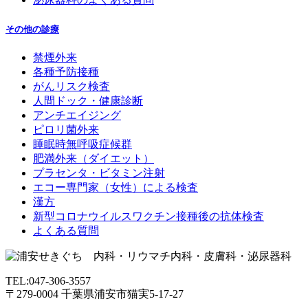
その他の診療
禁煙外来
各種予防接種
がんリスク検査
人間ドック・健康診断
アンチエイジング
ピロリ菌外来
睡眠時無呼吸症候群
肥満外来（ダイエット）
プラセンタ・ビタミン注射
エコー専門家（女性）による検査
漢方
新型コロナウイルスワクチン接種後の抗体検査
よくある質問
TEL:047-306-3557
〒279-0004 千葉県浦安市猫実5-17-27