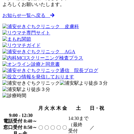
よろしくお願いいたします。
お知らせ一覧へ戻る
月
火
水
木
金
土
日・祝
9:00 - 12:30
14:30
まで
電話受付 8:40～
（最終
窓口受付 8:50～
〇
〇
〇
〇
〇
／
受付
月～金