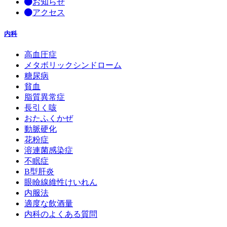
お知らせ
アクセス
内科
高血圧症
メタボリックシンドローム
糖尿病
貧血
脂質異常症
長引く咳
おたふくかぜ
動脈硬化
花粉症
溶連菌感染症
不眠症
B型肝炎
眼瞼線維性けいれん
内服法
適度な飲酒量
内科のよくある質問