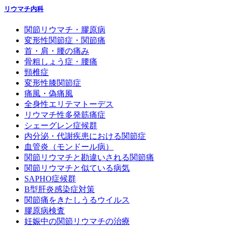
リウマチ内科
関節リウマチ・膠原病
変形性関節症・関節痛
首・肩・腰の痛み
骨粗しょう症・腰痛
頸椎症
変形性膝関節症
痛風・偽痛風
全身性エリテマトーデス
リウマチ性多発筋痛症
シェーグレン症候群
内分泌・代謝疾患における関節症
血管炎（モンドール病）
関節リウマチと勘違いされる関節痛
関節リウマチと似ている病気
SAPHO症候群
B型肝炎感染症対策
関節痛をきたしうるウイルス
膠原病検査
妊娠中の関節リウマチの治療