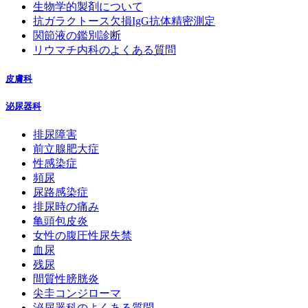
生物学的製剤について
抗ガラクトース欠損IgG抗体精密測定
関節液の鑑別診断
リウマチ内科のよくある質問
皮膚科
泌尿器科
排尿障害
前立腺肥大症
性感染症
頻尿
尿路感染症
排尿時の痛み
亀頭包皮炎
女性の腹圧性尿失禁
血尿
残尿
間質性膀胱炎
尖圭コンジローマ
泌尿器科のよくある質問