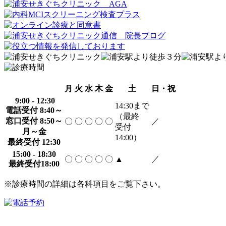
月
火
水
木
金
土
日・祝
9:00 - 12:30
14:30
まで
電話受付 8:40～
（最終
窓口受付 8:50～
〇
〇
〇
〇
〇
／
受付
月～金
14:00）
最終受付 12:30
15:00 - 18:30
〇
〇
〇
〇
〇
▲
／
最終受付18:00
※診療時間の詳細は各科項目をご覧下さい。