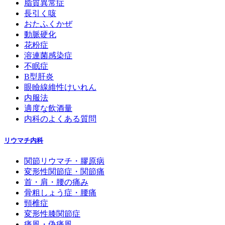
脂質異常症
長引く咳
おたふくかぜ
動脈硬化
花粉症
溶連菌感染症
不眠症
B型肝炎
眼瞼線維性けいれん
内服法
適度な飲酒量
内科のよくある質問
リウマチ内科
関節リウマチ・膠原病
変形性関節症・関節痛
首・肩・腰の痛み
骨粗しょう症・腰痛
頸椎症
変形性膝関節症
痛風・偽痛風