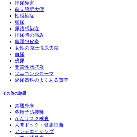
排尿障害
前立腺肥大症
性感染症
頻尿
尿路感染症
排尿時の痛み
亀頭包皮炎
女性の腹圧性尿失禁
血尿
残尿
間質性膀胱炎
尖圭コンジローマ
泌尿器科のよくある質問
その他の診療
禁煙外来
各種予防接種
がんリスク検査
人間ドック・健康診断
アンチエイジング