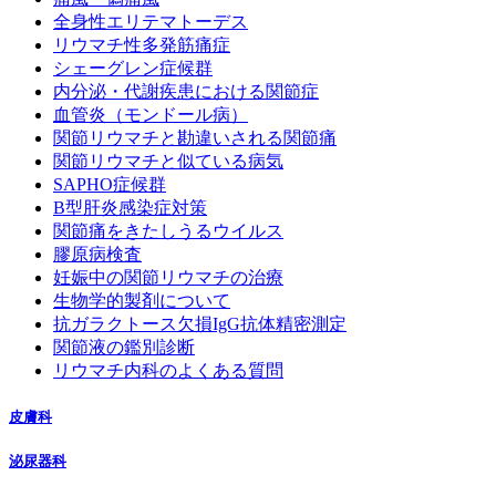
全身性エリテマトーデス
リウマチ性多発筋痛症
シェーグレン症候群
内分泌・代謝疾患における関節症
血管炎（モンドール病）
関節リウマチと勘違いされる関節痛
関節リウマチと似ている病気
SAPHO症候群
B型肝炎感染症対策
関節痛をきたしうるウイルス
膠原病検査
妊娠中の関節リウマチの治療
生物学的製剤について
抗ガラクトース欠損IgG抗体精密測定
関節液の鑑別診断
リウマチ内科のよくある質問
皮膚科
泌尿器科