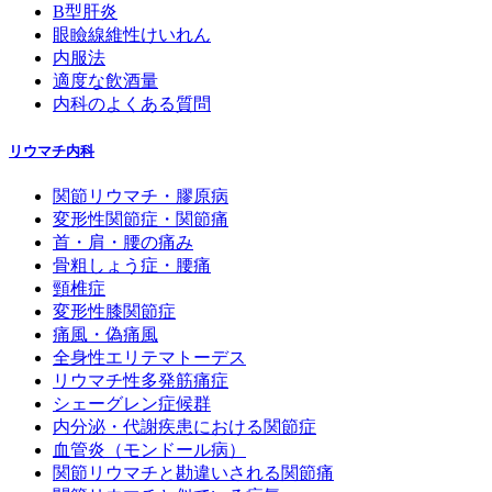
B型肝炎
眼瞼線維性けいれん
内服法
適度な飲酒量
内科のよくある質問
リウマチ内科
関節リウマチ・膠原病
変形性関節症・関節痛
首・肩・腰の痛み
骨粗しょう症・腰痛
頸椎症
変形性膝関節症
痛風・偽痛風
全身性エリテマトーデス
リウマチ性多発筋痛症
シェーグレン症候群
内分泌・代謝疾患における関節症
血管炎（モンドール病）
関節リウマチと勘違いされる関節痛