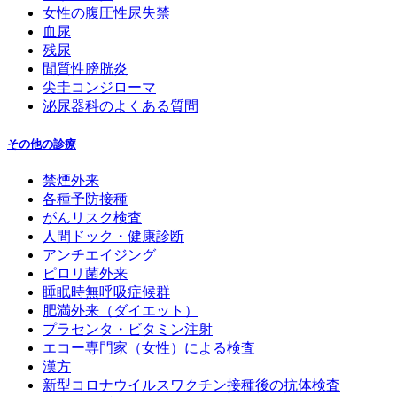
女性の腹圧性尿失禁
血尿
残尿
間質性膀胱炎
尖圭コンジローマ
泌尿器科のよくある質問
その他の診療
禁煙外来
各種予防接種
がんリスク検査
人間ドック・健康診断
アンチエイジング
ピロリ菌外来
睡眠時無呼吸症候群
肥満外来（ダイエット）
プラセンタ・ビタミン注射
エコー専門家（女性）による検査
漢方
新型コロナウイルスワクチン接種後の抗体検査