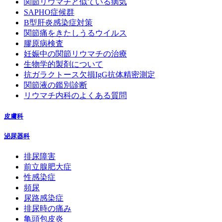
関節リウマチと似ている病気
SAPHO症候群
B型肝炎感染症対策
関節痛をきたしうるウイルス
膠原病検査
妊娠中の関節リウマチの治療
生物学的製剤について
抗ガラクトース欠損IgG抗体精密測定
関節液の鑑別診断
リウマチ内科のよくある質問
皮膚科
泌尿器科
排尿障害
前立腺肥大症
性感染症
頻尿
尿路感染症
排尿時の痛み
亀頭包皮炎