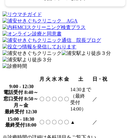
月
火
水
木
金
土
日・祝
9:00 - 12:30
14:30
まで
電話受付 8:40～
（最終
窓口受付 8:50～
〇
〇
〇
〇
〇
／
受付
月～金
14:00）
最終受付 12:30
15:00 - 18:30
〇
〇
〇
〇
〇
▲
／
最終受付18:00
※診療時間の詳細は各科項目をご覧下さい。