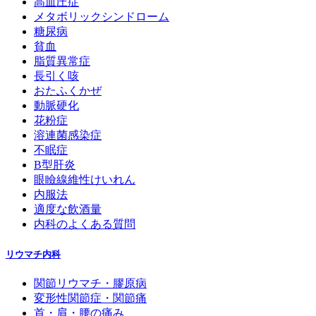
高血圧症
メタボリックシンドローム
糖尿病
貧血
脂質異常症
長引く咳
おたふくかぜ
動脈硬化
花粉症
溶連菌感染症
不眠症
B型肝炎
眼瞼線維性けいれん
内服法
適度な飲酒量
内科のよくある質問
リウマチ内科
関節リウマチ・膠原病
変形性関節症・関節痛
首・肩・腰の痛み