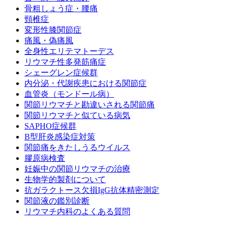
骨粗しょう症・腰痛
頸椎症
変形性膝関節症
痛風・偽痛風
全身性エリテマトーデス
リウマチ性多発筋痛症
シェーグレン症候群
内分泌・代謝疾患における関節症
血管炎（モンドール病）
関節リウマチと勘違いされる関節痛
関節リウマチと似ている病気
SAPHO症候群
B型肝炎感染症対策
関節痛をきたしうるウイルス
膠原病検査
妊娠中の関節リウマチの治療
生物学的製剤について
抗ガラクトース欠損IgG抗体精密測定
関節液の鑑別診断
リウマチ内科のよくある質問