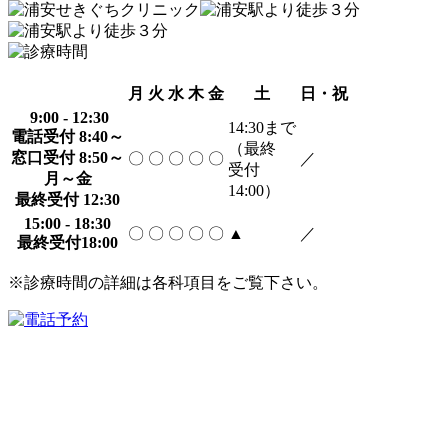
月
火
水
木
金
土
日・祝
9:00 - 12:30
14:30
まで
電話受付 8:40～
（最終
窓口受付 8:50～
〇
〇
〇
〇
〇
／
受付
月～金
14:00）
最終受付 12:30
15:00 - 18:30
〇
〇
〇
〇
〇
▲
／
最終受付18:00
※診療時間の詳細は各科項目をご覧下さい。