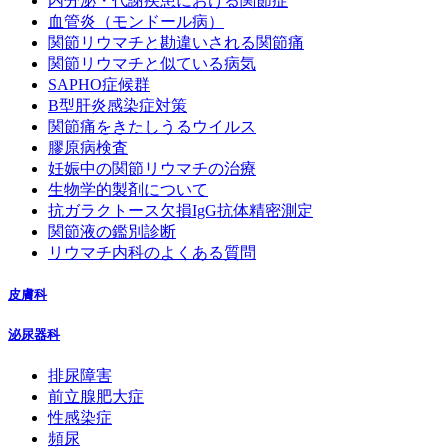
内分泌・代謝疾患における関節症
血管炎（モンドール病）
関節リウマチと勘違いされる関節痛
関節リウマチと似ている病気
SAPHO症候群
B型肝炎感染症対策
関節痛をきたしうるウイルス
膠原病検査
妊娠中の関節リウマチの治療
生物学的製剤について
抗ガラクトース欠損IgG抗体精密測定
関節液の鑑別診断
リウマチ内科のよくある質問
皮膚科
泌尿器科
排尿障害
前立腺肥大症
性感染症
頻尿