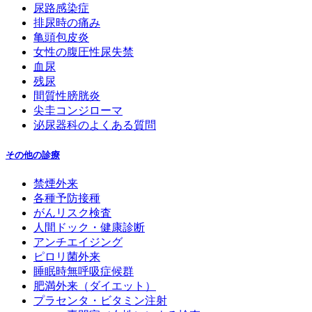
尿路感染症
排尿時の痛み
亀頭包皮炎
女性の腹圧性尿失禁
血尿
残尿
間質性膀胱炎
尖圭コンジローマ
泌尿器科のよくある質問
その他の診療
禁煙外来
各種予防接種
がんリスク検査
人間ドック・健康診断
アンチエイジング
ピロリ菌外来
睡眠時無呼吸症候群
肥満外来（ダイエット）
プラセンタ・ビタミン注射