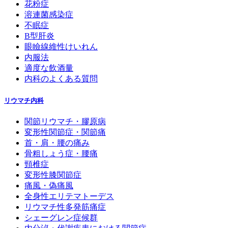
花粉症
溶連菌感染症
不眠症
B型肝炎
眼瞼線維性けいれん
内服法
適度な飲酒量
内科のよくある質問
リウマチ内科
関節リウマチ・膠原病
変形性関節症・関節痛
首・肩・腰の痛み
骨粗しょう症・腰痛
頸椎症
変形性膝関節症
痛風・偽痛風
全身性エリテマトーデス
リウマチ性多発筋痛症
シェーグレン症候群