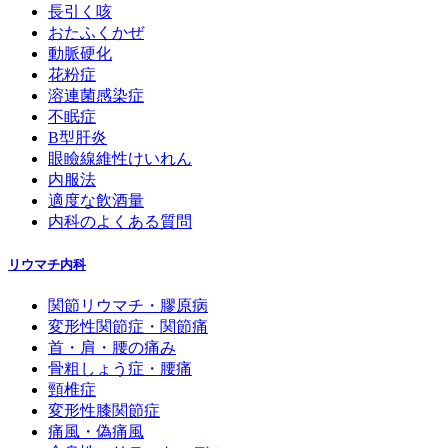
長引く咳
おたふくかぜ
動脈硬化
花粉症
溶連菌感染症
不眠症
B型肝炎
眼瞼線維性けいれん
内服法
適度な飲酒量
内科のよくある質問
リウマチ内科
関節リウマチ・膠原病
変形性関節症・関節痛
首・肩・腰の痛み
骨粗しょう症・腰痛
頸椎症
変形性膝関節症
痛風・偽痛風