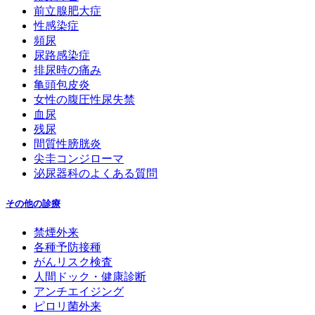
前立腺肥大症
性感染症
頻尿
尿路感染症
排尿時の痛み
亀頭包皮炎
女性の腹圧性尿失禁
血尿
残尿
間質性膀胱炎
尖圭コンジローマ
泌尿器科のよくある質問
その他の診療
禁煙外来
各種予防接種
がんリスク検査
人間ドック・健康診断
アンチエイジング
ピロリ菌外来