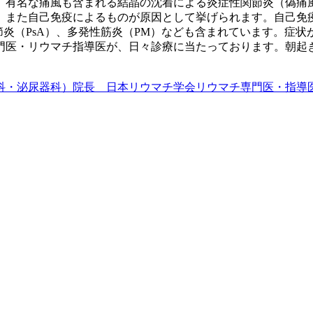
、有名な痛風も含まれる結晶の沈着による炎症性関節炎（偽痛
、また自己免疫によるものが原因として挙げられます。自己免疫
節炎（PsA）、多発性筋炎（PM）なども含まれています。症
門医・リウマチ指導医が、日々診療に当たっております。朝起
科・泌尿器科）院長 日本リウマチ学会リウマチ専門医・指導