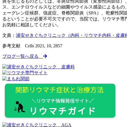
炎を生じるものとしては、非炎症性関節炎（変形性関節症）
ス、エンテロウイルスなどの細菌やウイルス感染によるもの
ェーグレン症候群、強皮症、脊椎関節炎（SPA）、乾癬性関
るということが必要不可欠ですので、当院では、リウマチ専
お気軽に相談してください。
文責：
浦安せきぐちクリニック（内科・リウマチ内科・皮膚
参考文献 Cells 2021, 10, 2857
ブログ一覧へ戻る