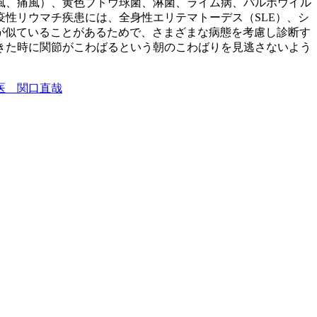
風、痛風）、黄色ブドウ球菌、淋菌、ライム病、パルボウイル
性リウマチ疾患には、全身性エリテマトーデス（SLE）、シ
状が似ていることがあるためで、さまざまな病態を考慮し診断す
きた時に関節がこわばるという朝のこわばりを見逃さないよう
医 関口直哉