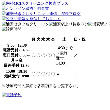
月
火
水
木
金
土
日・祝
9:00 - 12:30
14:30
まで
電話受付 8:40～
（最終
窓口受付 8:50～
〇
〇
〇
〇
〇
／
受付
月～金
14:00）
最終受付 12:30
15:00 - 18:30
〇
〇
〇
〇
〇
▲
／
最終受付18:00
※診療時間の詳細は各科項目をご覧下さい。