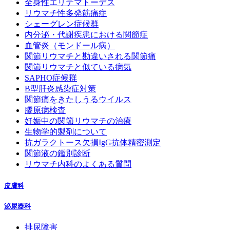
全身性エリテマトーデス
リウマチ性多発筋痛症
シェーグレン症候群
内分泌・代謝疾患における関節症
血管炎（モンドール病）
関節リウマチと勘違いされる関節痛
関節リウマチと似ている病気
SAPHO症候群
B型肝炎感染症対策
関節痛をきたしうるウイルス
膠原病検査
妊娠中の関節リウマチの治療
生物学的製剤について
抗ガラクトース欠損IgG抗体精密測定
関節液の鑑別診断
リウマチ内科のよくある質問
皮膚科
泌尿器科
排尿障害