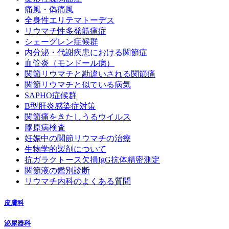
痛風・偽痛風
全身性エリテマトーデス
リウマチ性多発筋痛症
シェーグレン症候群
内分泌・代謝疾患における関節症
血管炎（モンドール病）
関節リウマチと勘違いされる関節痛
関節リウマチと似ている病気
SAPHO症候群
B型肝炎感染症対策
関節痛をきたしうるウイルス
膠原病検査
妊娠中の関節リウマチの治療
生物学的製剤について
抗ガラクトース欠損IgG抗体精密測定
関節液の鑑別診断
リウマチ内科のよくある質問
皮膚科
泌尿器科