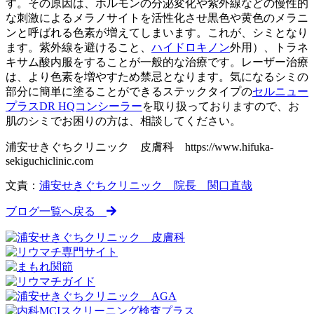
す。その原因は、ホルモンの分泌変化や紫外線などの慢性的
な刺激によるメラノサイトを活性化させ黒色や黄色のメラニ
ンと呼ばれる色素が増えてしまいます。これ
が、シミ
となり
ます。紫外線を避けること、
ハイドロキノン
外用）、トラネ
キサム酸内服をすることが一般的な治療です。レーザー治療
は、より色素を増やすため禁忌となります。気になる
シミ
の
部分に簡単に塗ることができるステックタイプの
セルニュー
プラスDR HQコンシーラー
を取り扱っておりますので、お
肌のシミでお困りの方は、相談してください。
浦安せきぐちクリニック 皮膚科 https://www.hifuka-
sekiguchiclinic.com
文責：
浦安せきぐちクリニック 院長 関口直哉
ブログ一覧へ戻る