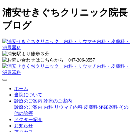
浦安せきぐちクリニック院長
ブログ
ホーム
当院について
診療のご案内
診療のご案内
診療のご案内
内科
リウマチ内科
皮膚科
泌尿器科
その
他の診療
ドクター紹介
お知らせ
アクセス