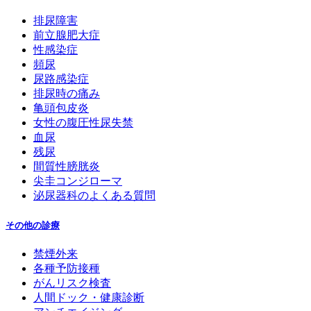
排尿障害
前立腺肥大症
性感染症
頻尿
尿路感染症
排尿時の痛み
亀頭包皮炎
女性の腹圧性尿失禁
血尿
残尿
間質性膀胱炎
尖圭コンジローマ
泌尿器科のよくある質問
その他の診療
禁煙外来
各種予防接種
がんリスク検査
人間ドック・健康診断