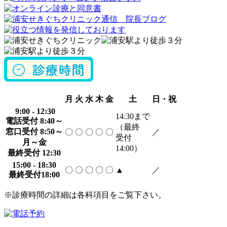
月
火
水
木
金
土
日・祝
9:00 - 12:30
14:30
まで
電話受付 8:40～
（最終
窓口受付 8:50～
〇
〇
〇
〇
〇
／
受付
月～金
14:00）
最終受付 12:30
15:00 - 18:30
〇
〇
〇
〇
〇
▲
／
最終受付18:00
※診療時間の詳細は各科項目をご覧下さい。