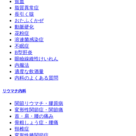
貧血
脂質異常症
長引く咳
おたふくかぜ
動脈硬化
花粉症
溶連菌感染症
不眠症
B型肝炎
眼瞼線維性けいれん
内服法
適度な飲酒量
内科のよくある質問
リウマチ内科
関節リウマチ・膠原病
変形性関節症・関節痛
首・肩・腰の痛み
骨粗しょう症・腰痛
頸椎症
変形性膝関節症