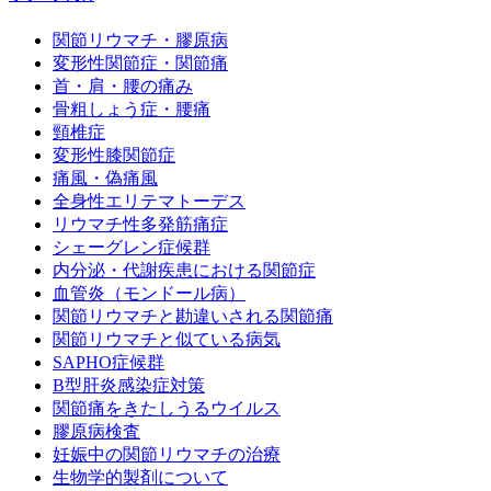
関節リウマチ・膠原病
変形性関節症・関節痛
首・肩・腰の痛み
骨粗しょう症・腰痛
頸椎症
変形性膝関節症
痛風・偽痛風
全身性エリテマトーデス
リウマチ性多発筋痛症
シェーグレン症候群
内分泌・代謝疾患における関節症
血管炎（モンドール病）
関節リウマチと勘違いされる関節痛
関節リウマチと似ている病気
SAPHO症候群
B型肝炎感染症対策
関節痛をきたしうるウイルス
膠原病検査
妊娠中の関節リウマチの治療
生物学的製剤について