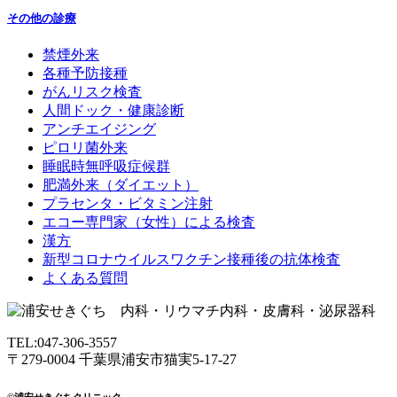
その他の診療
禁煙外来
各種予防接種
がんリスク検査
人間ドック・健康診断
アンチエイジング
ピロリ菌外来
睡眠時無呼吸症候群
肥満外来（ダイエット）
プラセンタ・ビタミン注射
エコー専門家（女性）による検査
漢方
新型コロナウイルスワクチン接種後の抗体検査
よくある質問
TEL:047-306-3557
〒279-0004 千葉県浦安市猫実5-17-27
©浦安せきぐちクリニック