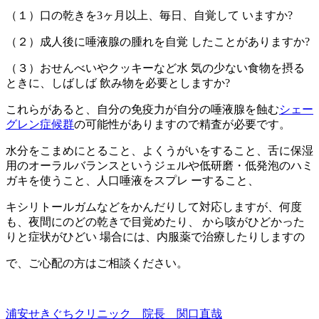
（１）口の乾きを3ヶ月以上、毎日、自覚して いますか?
（２）成人後に唾液腺の腫れを自覚 したことがありますか?
（３）おせんべいやクッキーなど水 気の少ない食物を摂る
ときに、しばしば 飲み物を必要としますか?
これらがあると、自分の免疫力が自分の唾液腺を蝕む
シェー
グレン症候群
の可能性がありますので精査が必要です。
水分をこまめにとること、よくうがいをすること、舌に保湿
用のオーラルバランスというジェルや低研磨・低発泡のハミ
ガキを使うこと、人口唾液をスプレ ーすること、
キシリトールガムなどをかんだりして対応しますが、何度
も、夜間にのどの乾きで目覚めたり、 から咳がひどかった
りと症状がひどい 場合には、内服薬で治療したりしますの
で、ご心配の方はご相談ください。
浦安せきぐちクリニック 院長 関口直哉