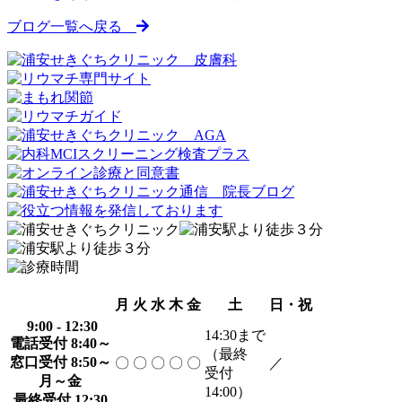
ブログ一覧へ戻る
月
火
水
木
金
土
日・祝
9:00 - 12:30
14:30
まで
電話受付 8:40～
（最終
窓口受付 8:50～
〇
〇
〇
〇
〇
／
受付
月～金
14:00）
最終受付 12:30