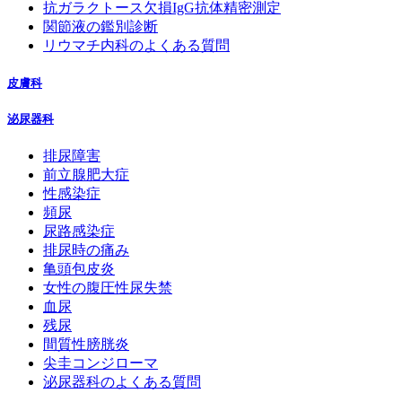
抗ガラクトース欠損IgG抗体精密測定
関節液の鑑別診断
リウマチ内科のよくある質問
皮膚科
泌尿器科
排尿障害
前立腺肥大症
性感染症
頻尿
尿路感染症
排尿時の痛み
亀頭包皮炎
女性の腹圧性尿失禁
血尿
残尿
間質性膀胱炎
尖圭コンジローマ
泌尿器科のよくある質問