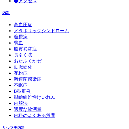
アクセス
内科
高血圧症
メタボリックシンドローム
糖尿病
貧血
脂質異常症
長引く咳
おたふくかぜ
動脈硬化
花粉症
溶連菌感染症
不眠症
B型肝炎
眼瞼線維性けいれん
内服法
適度な飲酒量
内科のよくある質問
リウマチ内科