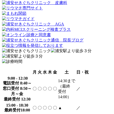
月
火
水
木
金
土
日・祝
9:00 - 12:30
14:30
まで
電話受付 8:40～
（最終
窓口受付 8:50～
〇
〇
〇
〇
〇
／
受付
月～金
14:00）
最終受付 12:30
15:00 - 18:30
〇
〇
〇
〇
〇
▲
／
最終受付18:00