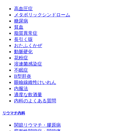
高血圧症
メタボリックシンドローム
糖尿病
貧血
脂質異常症
長引く咳
おたふくかぜ
動脈硬化
花粉症
溶連菌感染症
不眠症
B型肝炎
眼瞼線維性けいれん
内服法
適度な飲酒量
内科のよくある質問
リウマチ内科
関節リウマチ・膠原病