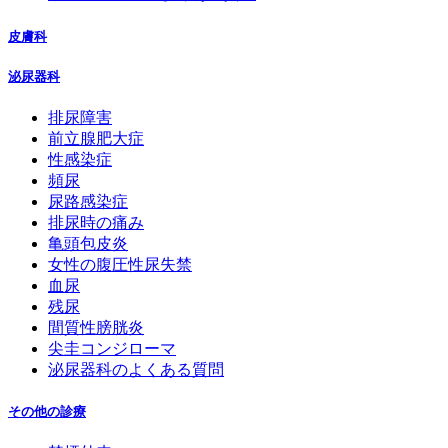
皮膚科
泌尿器科
排尿障害
前立腺肥大症
性感染症
頻尿
尿路感染症
排尿時の痛み
亀頭包皮炎
女性の腹圧性尿失禁
血尿
残尿
間質性膀胱炎
尖圭コンジローマ
泌尿器科のよくある質問
その他の診療