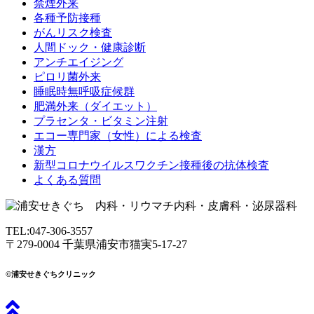
禁煙外来
各種予防接種
がんリスク検査
人間ドック・健康診断
アンチエイジング
ピロリ菌外来
睡眠時無呼吸症候群
肥満外来（ダイエット）
プラセンタ・ビタミン注射
エコー専門家（女性）による検査
漢方
新型コロナウイルスワクチン接種後の抗体検査
よくある質問
TEL:047-306-3557
〒279-0004 千葉県浦安市猫実5-17-27
©浦安せきぐちクリニック