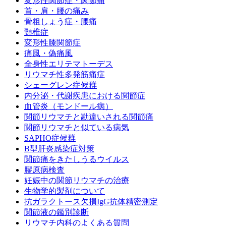
変形性関節症・関節痛
首・肩・腰の痛み
骨粗しょう症・腰痛
頸椎症
変形性膝関節症
痛風・偽痛風
全身性エリテマトーデス
リウマチ性多発筋痛症
シェーグレン症候群
内分泌・代謝疾患における関節症
血管炎（モンドール病）
関節リウマチと勘違いされる関節痛
関節リウマチと似ている病気
SAPHO症候群
B型肝炎感染症対策
関節痛をきたしうるウイルス
膠原病検査
妊娠中の関節リウマチの治療
生物学的製剤について
抗ガラクトース欠損IgG抗体精密測定
関節液の鑑別診断
リウマチ内科のよくある質問