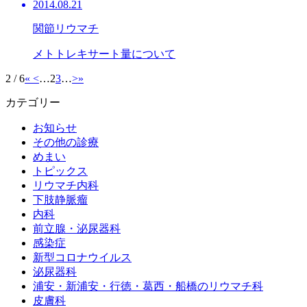
2014.08.21
関節リウマチ
メトトレキサート量について
2 / 6
«
<
…
2
3
…
>
»
カテゴリー
お知らせ
その他の診療
めまい
トピックス
リウマチ内科
下肢静脈瘤
内科
前立腺・泌尿器科
感染症
新型コロナウイルス
泌尿器科
浦安・新浦安・行徳・葛西・船橋のリウマチ科
皮膚科