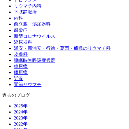
リウマチ内科
下肢静脈瘤
内科
前立腺・泌尿器科
感染症
新型コロナウイルス
泌尿器科
浦安・新浦安・行徳・葛西・船橋のリウマチ科
皮膚科
睡眠時無呼吸症候群
糖尿病
膠原病
近況
関節リウマチ
過去のブログ
2025年
2024年
2023年
2022年