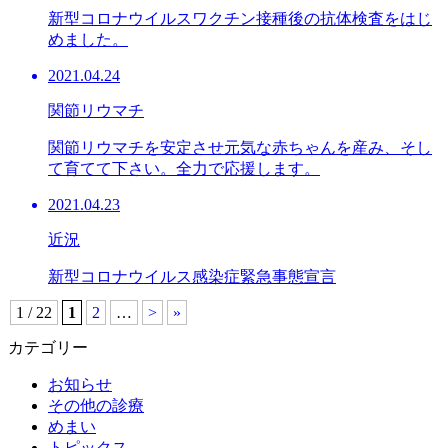
新型コロナウイルスワクチン接種後の抗体検査をはじ
めました。
2021.04.24
関節リウマチ
関節リウマチを安定させ元気な赤ちゃんを産み、そし
て育てて下さい。全力で応援します。
2021.04.23
近況
新型コロナウイルス感染症緊急事態宣言
1 / 22
1
2
…
>
»
カテゴリー
お知らせ
その他の診療
めまい
トピックス