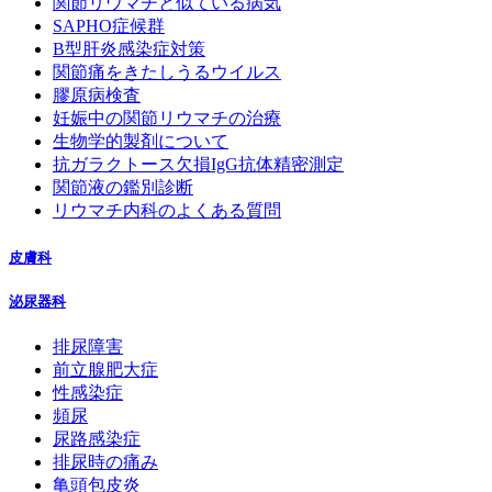
関節リウマチと似ている病気
SAPHO症候群
B型肝炎感染症対策
関節痛をきたしうるウイルス
膠原病検査
妊娠中の関節リウマチの治療
生物学的製剤について
抗ガラクトース欠損IgG抗体精密測定
関節液の鑑別診断
リウマチ内科のよくある質問
皮膚科
泌尿器科
排尿障害
前立腺肥大症
性感染症
頻尿
尿路感染症
排尿時の痛み
亀頭包皮炎