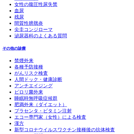
女性の腹圧性尿失禁
血尿
残尿
間質性膀胱炎
尖圭コンジローマ
泌尿器科のよくある質問
その他の診療
禁煙外来
各種予防接種
がんリスク検査
人間ドック・健康診断
アンチエイジング
ピロリ菌外来
睡眠時無呼吸症候群
肥満外来（ダイエット）
プラセンタ・ビタミン注射
エコー専門家（女性）による検査
漢方
新型コロナウイルスワクチン接種後の抗体検査