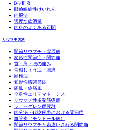
B型肝炎
眼瞼線維性けいれん
内服法
適度な飲酒量
内科のよくある質問
リウマチ内科
関節リウマチ・膠原病
変形性関節症・関節痛
首・肩・腰の痛み
骨粗しょう症・腰痛
頸椎症
変形性膝関節症
痛風・偽痛風
全身性エリテマトーデス
リウマチ性多発筋痛症
シェーグレン症候群
内分泌・代謝疾患における関節症
血管炎（モンドール病）
関節リウマチと勘違いされる関節痛